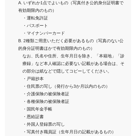
A. いずれか1点でよいもの（写真付き公的身分証明書で
有効期限内のもの）
・運転免許証
・パスポート
・マイナンバーカード
B. 2種類ご用意いただく必要があるもの（写真のない公
的身分証明書ほかで有効期限内のもの）
なお、氏名や住所、生年月日を除き、「本籍地」「診
療録」など本人確認に必要ない記載がある場合は、そ
の部分は紙などで隠してコピーしてください。
・戸籍抄本
・住民票の写し（発行から3か月以内のもの）
・介護保険の被保険者証
・各種保険の被保険者証
・国民年金手帳
・恩給証書
・外国人登録票の写し
・写真付き職員証（生年月日の記載があるもの）