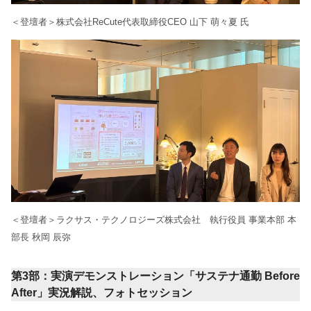
＜登壇者＞株式会社ReCute代表取締役CEO 山下 萌々夏 氏
＜登壇者＞ラクサス・テクノロジーズ株式会社 執行役員 事業本部 本
部長 秋岡 辰弥
第3部：実演デモンストレーション「サステナ通勤 Before
After」実況解説、フォトセッション