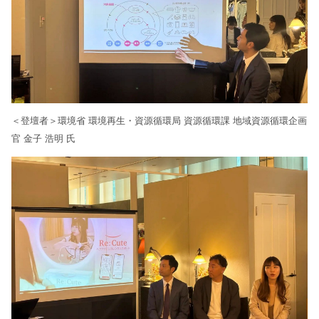
＜登壇者＞環境省 環境再生・資源循環局 資源循環課 地域資源循環企画
官 金子 浩明 氏