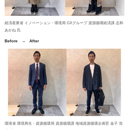
経済産業省 イノベーション・環境局 GXグループ 資源循環経済課 志和
あかね 氏
Before → After
環境省 環境再生・資源循環局 資源循環課 地域資源循環企画官 金子 浩