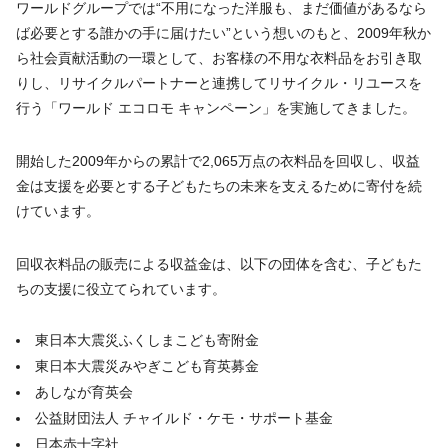
ワールドグループでは“不用になった洋服も、まだ価値があるなら
ば必要とする誰かの手に届けたい”という想いのもと、2009年秋か
ら社会貢献活動の一環として、お客様の不用な衣料品をお引き取
りし、リサイクルパートナーと連携してリサイクル・リユースを
行う「ワールド エコロモ キャンペーン」を実施してきました。
開始した2009年からの累計で2,065万点の衣料品を回収し、収益
金は支援を必要とする子どもたちの未来を支えるために寄付を続
けています。
回収衣料品の販売による収益金は、以下の団体を含む、子どもた
ちの支援に役立てられています。
東日本大震災ふくしまこども寄附金
東日本大震災みやぎこども育英募金
あしなが育英会
公益財団法人 チャイルド・ケモ・サポート基金
日本赤十字社