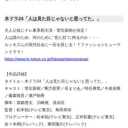
木ドラ24「人は見た目じゃないと思ってた。」
主人公役にテレ東系初主演・菅生新樹が決定！
人は誰のため、何のために‘‘見た目’’に拘るのか・・・
ルッキズムの現代社会に一石を投じる！？ファッションヒューマ
ンドラマ！
https://www.tv-tokyo.co.jp/hitowamitamejyanai/
【作品詳細】
タイトル：木ドラ24「人は見た目じゃないと思ってた。」
キャスト：菅生新樹／剛力彩芽／谷まりあ／時任勇気／今泉佑唯
／藤森慎吾／瀬戸朝香
脚本：當銘啓太、川崎僚、清水匡
監督：松本拓(テレビ東京)、角田恭弥
プロデューサー：松本拓(テレビ東京)、正井彩夏(テレビ東京)、
佐々木梢(テレパック)、東田陽介(テレパック)