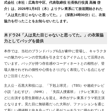
式会社（本社：広島市中区、代表取締役 社長執行役員 高橋 啓
介）は、2026年1月8日（木）よりテレ東系にて放送開始された
「人は見た目じゃないと思ってた。」（深夜24時30分）に、衣装
協力を行ったことをお知らせいたします。
木ドラ24「人は見た目じゃないと思ってた。」の衣装協
力としてバッグを提供
本作では、当社のブランドバッグ6点が劇中に登場し、キャラクタ
ーの魅力やシーンの空気感を引き立てるアイテムとして活用され
ています。バッグが持つ存在感やコーディネートとの相性が、登
場人物それぞれの個性や心情をさりげなく表現している点にもぜ
ひご注目ください。
主人公・石黒大和役には、「下剋上球児」（TBS）や連続テレビ
小説「おむすび」（NHK）、「失踪人捜索班」（テレビ東京）な
どに出演する菅生新樹さんを迎え、本作がテレ東系ドラマ初主演
となります。見た目に無頓着だった大和が、ファッションを通じ
て新しい価値観と向き合っていく姿がユーモラスに描かれていま