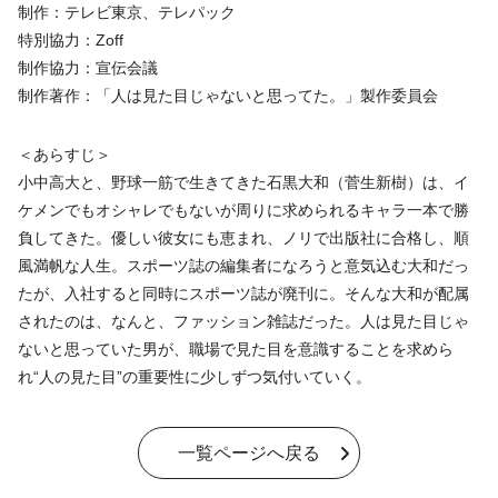
制作：テレビ東京、テレパック
特別協力：Zoff
制作協力：宣伝会議
制作著作：「人は見た目じゃないと思ってた。」製作委員会
＜あらすじ＞
小中高大と、野球一筋で生きてきた石黒大和（菅生新樹）は、イ
ケメンでもオシャレでもないが周りに求められるキャラ一本で勝
負してきた。優しい彼女にも恵まれ、ノリで出版社に合格し、順
風満帆な人生。スポーツ誌の編集者になろうと意気込む大和だっ
たが、入社すると同時にスポーツ誌が廃刊に。そんな大和が配属
されたのは、なんと、ファッション雑誌だった。人は見た目じゃ
ないと思っていた男が、職場で見た目を意識することを求めら
れ“人の見た目”の重要性に少しずつ気付いていく。
一覧ページへ戻る