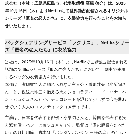
式会社（本社：広島県広島市、代表取締役 高橋 啓介）は、2025
年10月16日（木）よりNetflixにて世界独占配信されるオリジナル
シリーズ『匿名の恋人たち』に、衣装協力を行ったことをお知ら
せいたします。
バッグシェアリングサービス「ラクサス」、Netflixシリー
ズ『匿名の恋人たち』に衣装協力
当社は、2025年10月16日（木）よりNetflixで世界独占配信される
話題のNetflixシリーズ『匿名の恋人たち』において、劇中で使用
するバッグの衣装協力を行いました。
本作は、潔癖症で人に触れられない主人公・藤原壮亮（小栗旬さ
ん）と、視線恐怖症を抱える天才ショコラティエ・イ・ハナ（ハ
ン・ヒョジュさん）が、チョコレートを通じて少しずつ心を通わ
せていく大人のロマンティックコメディです。
主演は、日本を代表する俳優・小栗旬さんと、韓国を代表する実
力派女優・ハン・ヒョジュさんです。監督は『君の膵臓をたべた
い』の月川翔氏、脚本は『ポンダンポンダン 王様の恋』のキム・