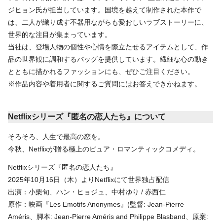
ジヒョン氏が担当しています。国境を越えて制作された本作で
は、二人が織り成す不器用ながらも愛おしいラブストーリーに、
世界的な注目が集まっています。
当社は、登場人物の個性や心情を際立たせるアイテムとして、作
品の世界観に調和するバッグを提供しています。繊細な心の動き
とともに描かれるファッションにも、ぜひご注目ください。
※作品内容や着用者に関するご質問にはお答えできかねます。
Netflixシリーズ『匿名の恋人たち』について
そろそろ、人生で最高の恋を。
今秋、Netflixが贈る極上のピュア・ロマンティックコメディ。
Netflixシリーズ『匿名の恋人たち』
2025年10月16日（木）よりNetflixにて世界独占配信
出演：小栗旬、ハン・ヒョジュ、中村ゆり / 赤西仁
原作：映画『Les Emotifs Anonymes』(監督: Jean-Pierre
Améris、脚本: Jean-Pierre Améris and Philippe Blasband、原案: