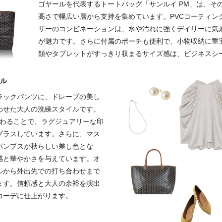
ゴヤールを代表するトートバッグ「サンルイ PM」は、そ
高さで幅広い層から支持を集めています。PVCコーティン
ザーのコンビネーションは、水や汚れに強くデイリーに気
が魅力です。さらに付属のポーチも便利で、小物収納に重宝
類やタブレットがすっきり収まるサイズ感は、ビジネスシ
イル
ラックパンツに、ドレープの美し
わせた大人の洗練スタイルです。
加わることで、ラグジュアリーな印
プラスしています。さらに、マス
パンプスが秋らしい差し色とな
感と華やかさを与えています。オ
ルから外出先での打ち合わせまで
ます。信頼感と大人の余裕を演出
コーデに仕上がります。