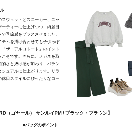
イル
のスウェットとスニーカー、ニッ
ポーティーに仕上げつつ、綺麗目
ツで季節感をプラスさせました。
イテムを掛け合わせても子供っぽ
、「ザ・アルコトート」のイント
らこそです。さらに、メガネを取
知的さと抜け感が加わり、バラン
カジュアルに仕上がります。リラ
の休日スタイルにぴったりなコー
。
ARD（ゴヤール） サンルイPM / ブラック・ブラウン】
■バッグのポイント