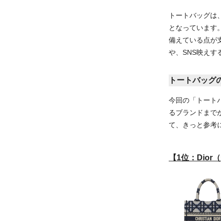
トートバッグは
となっています
備えている点が
や、SNS映え
トートバッグの
今回の「トート
るブランドまで
て、きっと参考
【1位：Dior