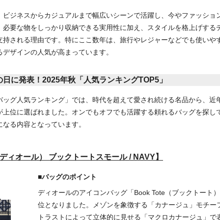
、ビジネスからカジュアルまで幅広いシーンで活躍し、今やファッショ
。必要な物をしっかり収納できる実用性に加え、スタイルを格上げする
支持される理由です。特にここ数年は、旅行やレジャーなどでも使いや
するデザインの人気が高まっています。
日に発表！2025年秋「人気ランキングTOP5」
バッグ人気ランキング」では、時代を超えて愛され続ける名品から、近
が上位に選ばれました。オンでもオフでも活躍する頼れるバッグを探し
になる内容となっています。
（ディオール） ブックトートスモール / NAVY】
■バッグのポイント
ディオールのアイコンバッグ「Book Tote（ブックトート
位となりました。メゾンを象徴する「カナージュ」モチー
トラストによって立体的に見せる「マクロカナージュ」で