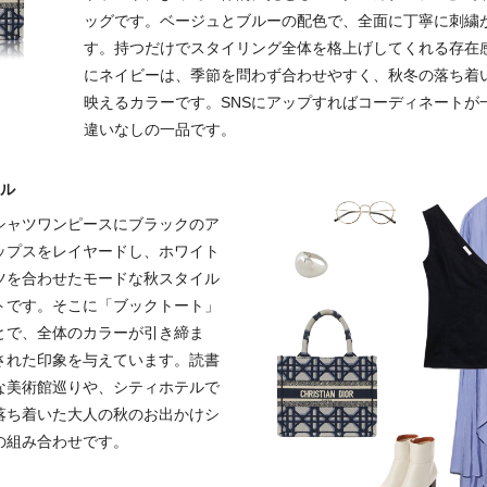
ッグです。ベージュとブルーの配色で、全面に丁寧に刺繍
す。持つだけでスタイリング全体を格上げしてくれる存在
にネイビーは、季節を問わず合わせやすく、秋冬の落ち着
映えるカラーです。SNSにアップすればコーディネートが
違いなしの一品です。
イル
シャツワンピースにブラックのア
ップスをレイヤードし、ホワイト
ツを合わせたモードな秋スタイル
トです。そこに「ブックトート」
とで、全体のカラーが引き締ま
された印象を与えています。読書
な美術館巡りや、シティホテルで
落ち着いた大人の秋のお出かけシ
の組み合わせです。