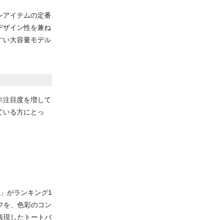
ンアイテムの定番
デザイン性を兼ね
すい大容量モデル
年注目度を増して
ている方にとっ
）」がランキング1
フを、色彩のコン
表現したトートバ