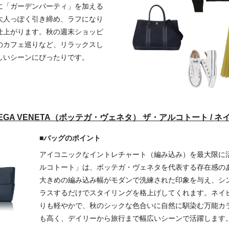
に「ガーデンパーティ」を加える
大人っぽく引き締め、ラフになり
仕上がります。秋の週末ショッピ
のカフェ巡りなど、リラックスし
しいシーンにぴったりです。
EGA VENETA（ボッテガ・ヴェネタ） ザ・アルコトート / ネ
■バッグのポイント
アイコニックなイントレチャート（編み込み）を最大限に
ルコトート」は、ボッテガ・ヴェネタを代表する存在感の
大きめの編み込み幅がモダンで洗練された印象を与え、シ
ラスするだけでスタイリングを格上げしてくれます。ネイ
りも軽やかで、秋のシックな色合いに自然に馴染む万能カ
も高く、デイリーから旅行まで幅広いシーンで活躍します