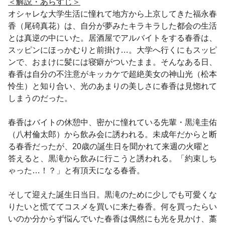
＜解説・あらすじ＞
オシャレな大学生活に憧れて地方から上京してきた福永春
香（尾碕真花）は、自分が夢みたキラキラした都会の生活
とは真逆の中にいた。居酒屋でアルバイトをする春香は、
スッピンにほっかむりと前掛け…。大学へ行くにもスッピ
ンで、おまけに髪には寝癖がついたまま。そんなある日、
春香は自分の不注意がキッカケで超絶美女の神山光（松本
怜生）と知り合い、光のあまりの美しさに春香は見惚れて
しまうのだった。
春香はバイトの休憩中、密かに憧れている先輩・黒滝圭佑
（八村倫太郎）から飲み会に誘われる。未成年だからと断
る春香だったが、20歳の誕生日を聞かれて来週の火曜と
答えると、黒滝から飲みに行こうと誘われる。「約束しち
ゃった…！？」と有頂天になる春香。
そして迎えた誕生日当日。黒滝のために少しでも可愛くな
りたいと慌ててコスメを買いに来た春香。何を買ったらい
いのか分からず悩んでいた春香は偶然にも光を見かけ、藁