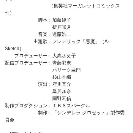
（集英社マーガレットコミックス
刊）
脚本：加藤綾子
折戸咲月
音楽：遠藤浩二
主題歌：フレデリック「悪魔」（A-
Sketch）
プロデューサー：大高さえ子
配信プロデューサー：齊藤彩奈
パリーク亜門
杉山香織
演出：府川亮介
鳥居加奈
岡野宏信
制作プロダクション：ＴＢＳスパークル
制作：「シンデレラ クロゼット」製作委
員会