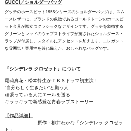
GUCCI／ショルダーバッグ
グッチのホースビット1955シリーズのショルダーバッグは、スム
ースレザーに、ブランドの象徴であるゴールドトーンのホースビ
ット金具が際立つクラシックなデザインです。グッチを象徴する
グリーンとレッドのウェブストライプが施されたショルダースト
ラップが付属し、スタイルにアクセントを加えます。エレガント
な雰囲気と実用性を兼ね備えた、おしゃれなバッグです。
『シンデレラ クロゼット』について
尾碕真花・松本怜生がＴＢＳドラマ初主演！
“自分らしく生きたい”と願う人
頑張っている人にエールを送る
キラッキラで新感覚な青春ラブストーリー
【作品詳細】
原作：柳井わかな「シンデレラ クロゼッ
ト」