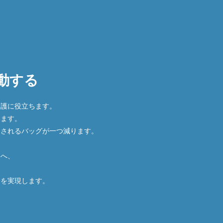
動する
保護に役立ちます。
います。
却されるバッグが一つ減ります。
用へ、
会を実現します。